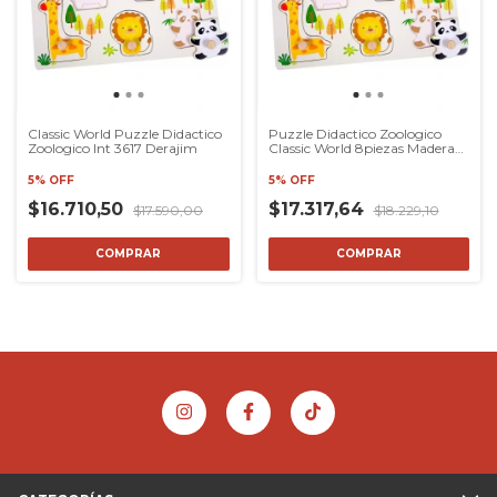
Classic World Puzzle Didactico
Puzzle Didactico Zoologico
Zoologico Int 3617 Derajim
Classic World 8piezas Madera
+18m
5% OFF
5% OFF
$16.710,50
$17.317,64
$17.590,00
$18.229,10