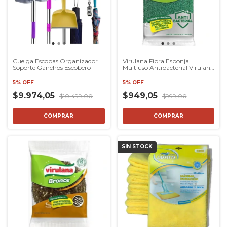
Cuelga Escobas Organizador
Virulana Fibra Esponja
Soporte Ganchos Escobero
Multiuso Antibacterial Virulana
X 1u
5% OFF
5% OFF
$9.974,05
$949,05
$10.499,00
$999,00
SIN STOCK