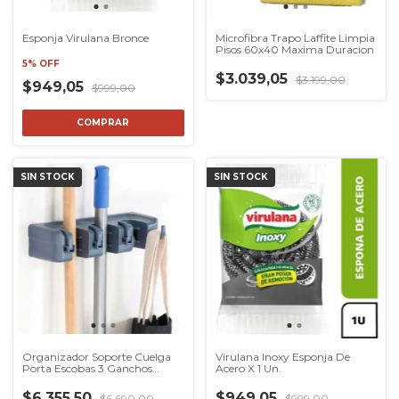
Esponja Virulana Bronce
Microfibra Trapo Laffite Limpia
Pisos 60x40 Maxima Duracion
5% OFF
$3.039,05
$3.199,00
$949,05
$999,00
SIN STOCK
SIN STOCK
Organizador Soporte Cuelga
Virulana Inoxy Esponja De
Porta Escobas 3 Ganchos
Acero X 1 Un.
Escobero
$6.355,50
$949,05
$6.690,00
$999,00