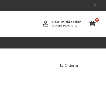
0
¡Hola!
Iniciá sesión
O podés registrarte
Ordenar