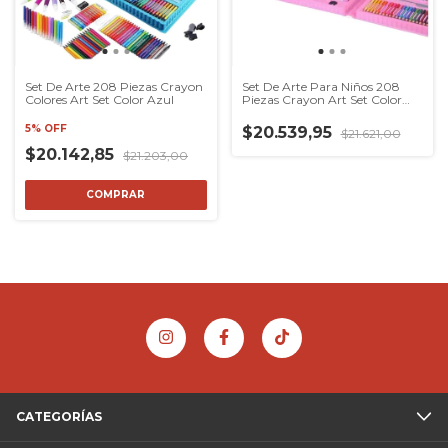
Set De Arte 208 Piezas Crayon
Set De Arte Para Niños 208
Colores Art Set Color Azul
Piezas Crayon Art Set Color
Rosa
5% OFF
$20.539,95
$21.621,00
$20.142,85
$21.203,00
COMPRAR
CATEGORÍAS