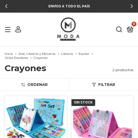
ENVÍOS A TODO EL PAÍS
0
Inicio
>
Arte, Librería y Mercería
>
Librería
>
Escolar
>
Útiles Escolares
>
Crayones
Crayones
2 productos
ORDENAR
FILTRAR
SIN STOCK