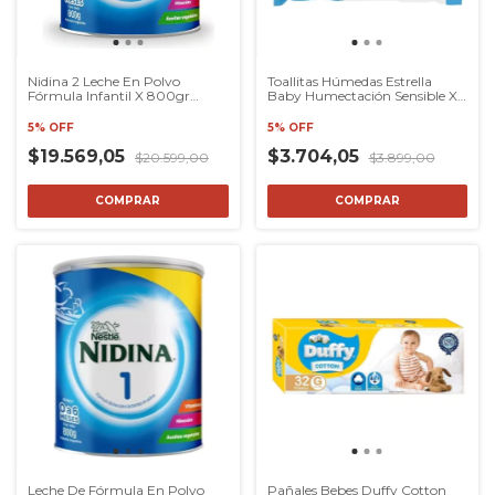
Nidina 2 Leche En Polvo
Toallitas Húmedas Estrella
Fórmula Infantil X 800gr
Baby Humectación Sensible X
Nestle
50 U
5% OFF
5% OFF
$19.569,05
$3.704,05
$20.599,00
$3.899,00
COMPRAR
Leche De Fórmula En Polvo
Pañales Bebes Duffy Cotton