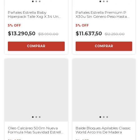
Pañales Estrella Baby
Pañales Estrella Premium P
Hiperpack Talle Xxg X 34 Un
X30u Sin Género Peso Hasta
Extra Extra Grande (xxg) Sin
7.5kg
Género
5% OFF
5% OFF
$13.290,50
$11.637,50
$13.990,00
$12.250,00
COMPRAR
COMPRAR
Oleo Calcáreo 500m Nueva
Balde Bloques Apilables Classic
Formula Mas Suavidad Estrella
World Arco Iris De Madera
Baby