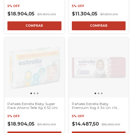
Grande
Modaxpress
5% OFF
5% OFF
$18.904,05
$11.304,05
$19.899,00
$11.899,00
COMPRAR
COMPRAR
Pañales Estrella Baby Super
Pañales Estrella Baby
Pack Ahorro Telle Xg X 52 Uni
Premium Xxg X 34 Un +14
Kilos
5% OFF
5% OFF
$18.904,05
$14.487,50
$19.899,00
$15.250,00