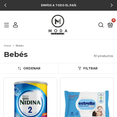
ENVÍOS A TODO EL PAÍS
0
Inicio
>
Bebés
Bebés
81 productos
ORDENAR
FILTRAR