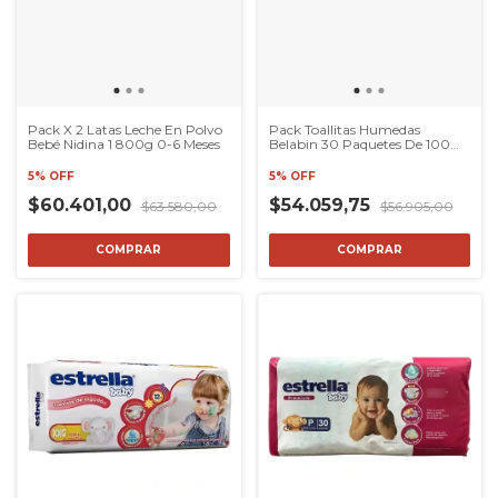
Pack X 2 Latas Leche En Polvo
Pack Toallitas Humedas
Bebé Nidina 1 800g 0-6 Meses
Belabin 30 Paquetes De 100
Taollitas
5% OFF
5% OFF
$60.401,00
$54.059,75
$63.580,00
$56.905,00
COMPRAR