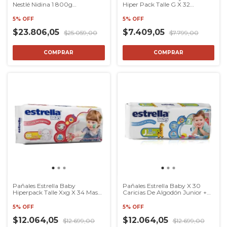
Nestlé Nidina 1 800g
Hiper Pack Talle G X 32
Tradicional
S/género
5% OFF
5% OFF
$23.806,05
$7.409,05
$25.059,00
$7.799,00
COMPRAR
COMPRAR
Pañales Estrella Baby
Pañales Estrella Baby X 30
Hiperpack Talle Xxg X 34 Mas
Caricias De Algodón Junior +
De 14kg
18kg
5% OFF
5% OFF
$12.064,05
$12.064,05
$12.699,00
$12.699,00