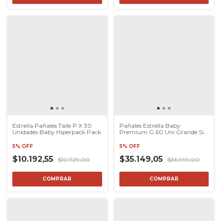
Estrella Pañales Talle P X 30
Pañales Estrella Baby
Unidades Baby Hiperpack Pack
Premium G 60 Uni Grande Sin
Género
5% OFF
5% OFF
$10.192,55
$35.149,05
$10.729,00
$36.999,00
COMPRAR
COMPRAR