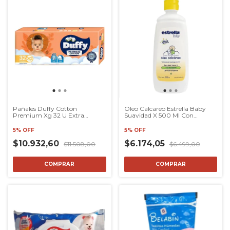
Pañales Duffy Cotton
Oleo Calcareo Estrella Baby
Premium Xg 32 U Extra
Suavidad X 500 Ml Con
Grande Modaxpress
Manzanilla
5% OFF
5% OFF
$10.932,60
$6.174,05
$11.508,00
$6.499,00
COMPRAR