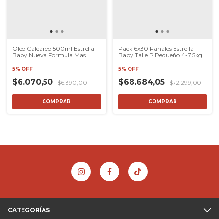
Oleo Calcáreo 500ml Estrella
Pack 6x30 Pañales Estrella
Baby Nueva Formula Mas
Baby Talle P Pequeño 4-7.5kg
Suavidad
5% OFF
5% OFF
$6.070,50
$68.684,05
$6.390,00
$72.299,00
COMPRAR
CATEGORÍAS