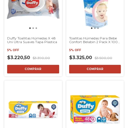
Duffy Toallitas Húmedas X 48
Toallitas Húmedas Para Bebe
Uni Ultra Suaves Tapa Plastica
Confort Belabin 2 Pack X 100
Uni
5% OFF
5% OFF
$3.220,50
$3.325,00
$3.390,00
$3.500,00