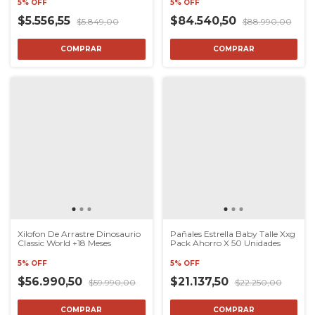
5% OFF
5% OFF
$5.556,55
$84.540,50
$5.849,00
$88.990,00
COMPRAR
Xilofon De Arrastre Dinosaurio
Pañales Estrella Baby Talle Xxg
Classic World +18 Meses
Pack Ahorro X 50 Unidades
5% OFF
5% OFF
$56.990,50
$21.137,50
$59.990,00
$22.250,00
COMPRAR