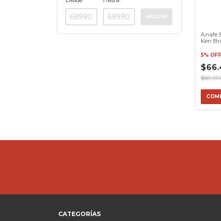
APLICAR
Anafe 
Ken Br
Inoxid
5% OF
$66.
$69.99
COM
CATEGORÍAS