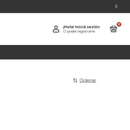
0
¡Hola!
Iniciá sesión
O podés registrarte
Ordenar