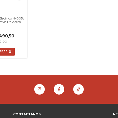
Electrico H-005s
own De Acero
able 2500w
F
490,50
0,00
PRAR
CONTACTÁNOS
NE