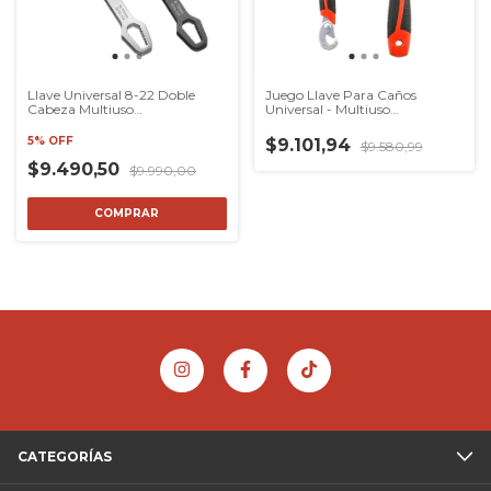
Llave Universal 8-22 Doble
Juego Llave Para Caños
Cabeza Multiuso
Universal - Multiuso
Antideslizante
Multiproposito
5% OFF
$9.101,94
$9.580,99
$9.490,50
$9.990,00
COMPRAR
CATEGORÍAS