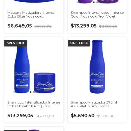
Mascara Matizadora Intense
Shampoo Intensificador Intense
Color Blue Novalook
Color Novalook Pro | Violet
Professional
$6.649,05
$13.299,05
$6.999,00
$13.999,00
SIN STOCK
SIN STOCK
Shampoo Intensificador Intense
Shampoo Matizador 375ml
Color Novalook Pro | Blue
Azul Platinium Blonde
Novalook
$13.299,05
$5.690,50
$13.999,00
$5.990,00