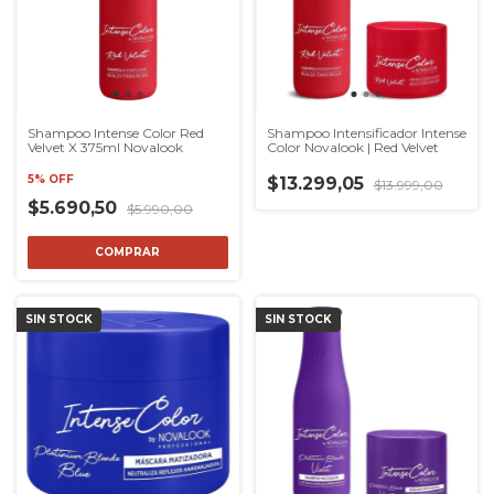
Shampoo Intense Color Red
Shampoo Intensificador Intense
Velvet X 375ml Novalook
Color Novalook | Red Velvet
5% OFF
$13.299,05
$13.999,00
$5.690,50
$5.990,00
SIN STOCK
SIN STOCK