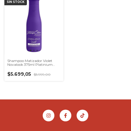
SIN STOCK
Shampoo Matizador Violet
Novalook 375ml Platinium
Blonde
$5.699,05
$5.999,00