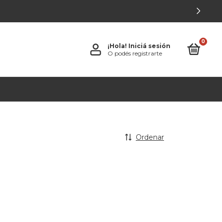
0
¡Hola!
Iniciá sesión
O podés registrarte
Ordenar