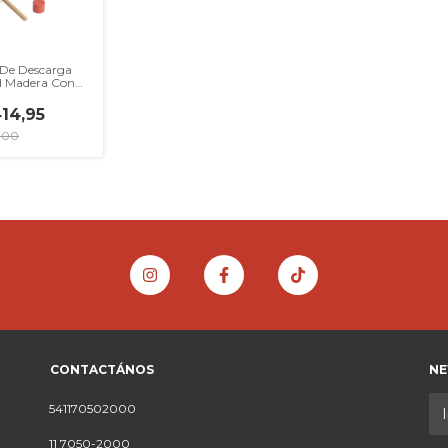
De Descarga
l Madera Con
Classic World
414,95
1,00
CONTACTÁNOS
NE
541170502000
11 7050-2000