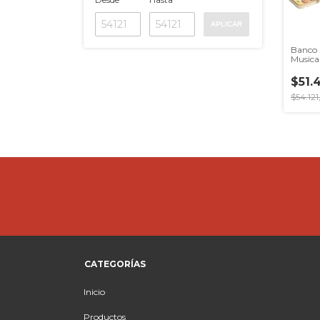
APLICAR
Banco 
Musica
Sonido 
$51.
$54.12
CATEGORÍAS
Inicio
Productos