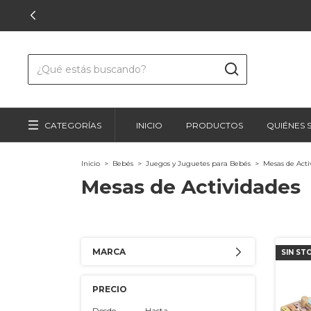
CATEGORÍAS
INICIO
PRODUCTOS
QUIÉNES
Inicio
>
Bebés
>
Juegos y Juguetes para Bebés
>
Mesas de Acti
Mesas de Actividades
MARCA
SIN ST
PRECIO
Desde
Hasta