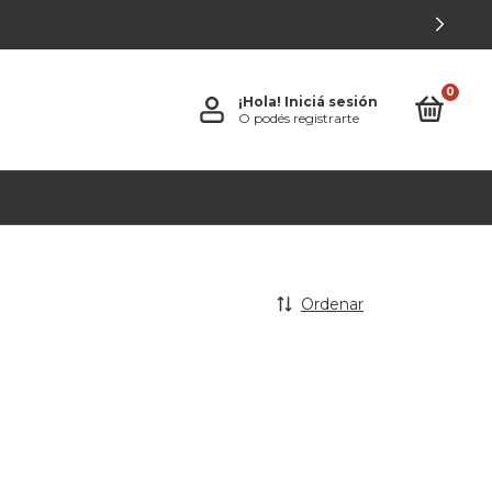
0
¡Hola!
Iniciá sesión
O podés registrarte
Ordenar