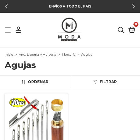
ENVÍOS A TODO EL PAÍS
0
Inicio
>
Arte, Librería y Mercería
>
Mercería
>
Agujas
Agujas
ORDENAR
FILTRAR