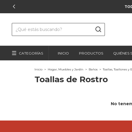
CATEGORÍAS
INICIO
PRODUCTOS
QUIÉNES
Inicio
>
Hogar, Muebles y Jardín
>
Baños
>
Toallas, Toallones y 
Toallas de Rostro
No tenemo