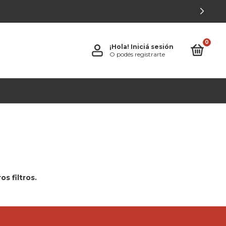
 EL PAÍS
0
¡Hola!
Iniciá sesión
O podés registrarte
s filtros.