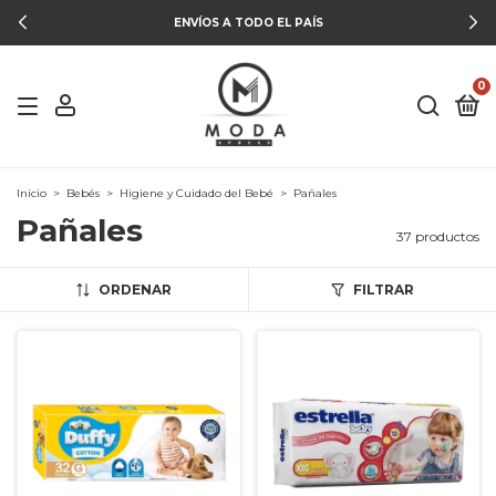
ENVÍOS A TODO EL PAÍS
0
Inicio
>
Bebés
>
Higiene y Cuidado del Bebé
>
Pañales
Pañales
37 productos
ORDENAR
FILTRAR