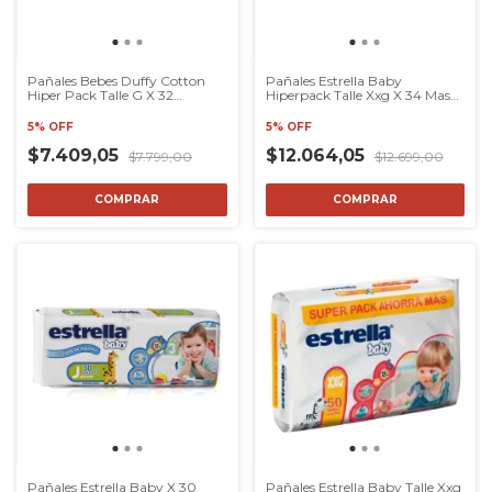
Pañales Bebes Duffy Cotton
Pañales Estrella Baby
Hiper Pack Talle G X 32
Hiperpack Talle Xxg X 34 Mas
S/género
De 14kg
5% OFF
5% OFF
$7.409,05
$12.064,05
$7.799,00
$12.699,00
COMPRAR
COMPRAR
Pañales Estrella Baby X 30
Pañales Estrella Baby Talle Xxg