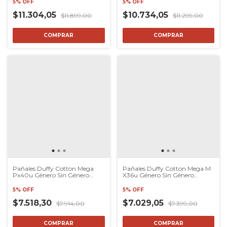
5% OFF
5% OFF
$11.304,05
$10.734,05
$11.899,00
$11.299,00
COMPRAR
COMPRAR
Pañales Duffy Cotton Mega
Pañales Duffy Cotton Mega M
Px40u Género Sin Género
X36u Género Sin Género
Distrib
Distrib
5% OFF
5% OFF
$7.518,30
$7.029,05
$7.914,00
$7.399,00
COMPRAR
COMPRAR