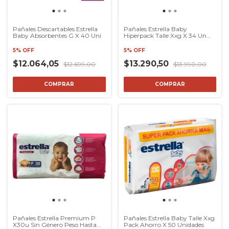
Pañales Descartables Estrella
Pañales Estrella Baby
Baby Absorbentes G X 40 Uni
Hiperpack Talle Xxg X 34 Un
Extra Extra Grande (xxg) Sin
Género
5% OFF
5% OFF
$12.064,05
$13.290,50
$12.699,00
$13.990,00
COMPRAR
COMPRAR
Pañales Estrella Premium P
Pañales Estrella Baby Talle Xxg
X30u Sin Género Peso Hasta
Pack Ahorro X 50 Unidades