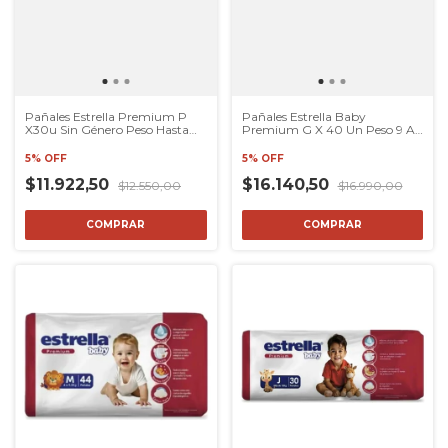
Pañales Estrella Premium P
Pañales Estrella Baby
X30u Sin Género Peso Hasta
Premium G X 40 Un Peso 9 A
7.5kg
12.5kg
5% OFF
5% OFF
$11.922,50
$16.140,50
$12.550,00
$16.990,00
COMPRAR
COMPRAR