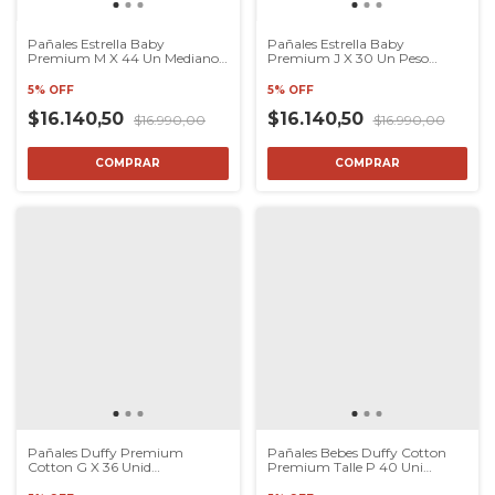
Pañales Estrella Baby
Pañales Estrella Baby
Premium M X 44 Un Mediano
Premium J X 30 Un Peso
6 A 9 Kg
+18kg
5% OFF
5% OFF
$16.140,50
$16.140,50
$16.990,00
$16.990,00
COMPRAR
COMPRAR
Pañales Duffy Premium
Pañales Bebes Duffy Cotton
Cotton G X 36 Unid
Premium Talle P 40 Uni
Modaxpress
Modaxpress