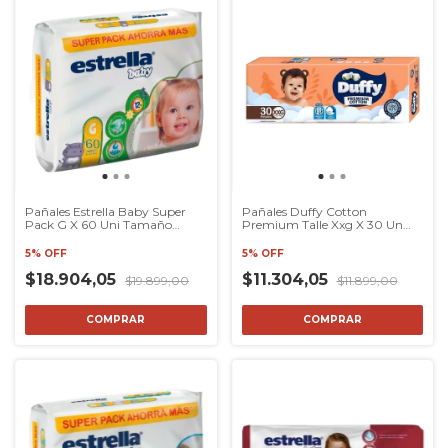
Pañales Estrella Baby Super
Pañales Duffy Cotton
Pack G X 60 Uni Tamaño
Premium Talle Xxg X 30 Un
Grande
Modaxpress
5% OFF
5% OFF
$18.904,05
$11.304,05
$19.899,00
$11.899,00
COMPRAR
COMPRAR