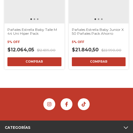
Pañales Estrella Baby Talle M
Pañales Estrella Baby Junior X
44 Uni Hiper Pack
50 Pañales Pack Ahorro
5% OFF
5% OFF
$12.064,05
$21.840,50
$12.699,00
$22.990,00
COMPRAR
COMPRAR
CATEGORÍAS