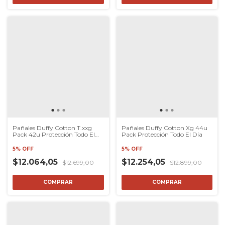
Pañales Duffy Cotton T.xxg
Pañales Duffy Cotton Xg 44u
Pack 42u Protección Todo El
Pack Protección Todo El Día
Día
5% OFF
5% OFF
$12.064,05
$12.254,05
$12.699,00
$12.899,00
COMPRAR
COMPRAR