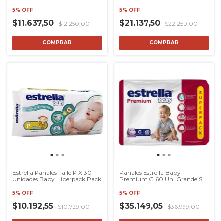
7.5kg
5% OFF
5% OFF
$11.637,50
$21.137,50
$12.250,00
$22.250,00
COMPRAR
COMPRAR
Estrella Pañales Talle P X 30
Pañales Estrella Baby
Unidades Baby Hiperpack Pack
Premium G 60 Uni Grande Sin
Género
5% OFF
5% OFF
$10.192,55
$35.149,05
$10.729,00
$36.999,00