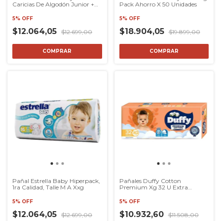
Caricias De Algodón Junior +
Pack Ahorro X 50 Unidades
18kg
5% OFF
5% OFF
$12.064,05
$18.904,05
$12.699,00
$19.899,00
COMPRAR
COMPRAR
Pañal Estrella Baby Hiperpack,
Pañales Duffy Cotton
1ra Calidad, Talle M A Xxg
Premium Xg 32 U Extra
Grande Modaxpress
5% OFF
5% OFF
$12.064,05
$10.932,60
$12.699,00
$11.508,00