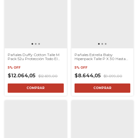
Pañales Duffy Cotton Talle M
Pañales Estrella Baby
Pack 52u Protección Todo El
Hiperpack Talle P X 30 Hasta
Día
7.5kg
5% OFF
5% OFF
$12.064,05
$8.644,05
$12.699,00
$9.099,00
COMPRAR
COMPRAR