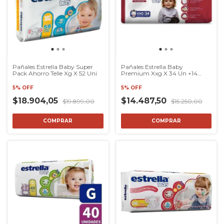
Pañales Estrella Baby Super
Pañales Estrella Baby
Pack Ahorro Telle Xg X 52 Uni
Premium Xxg X 34 Un +14
Kilos
5% OFF
5% OFF
$18.904,05
$14.487,50
$19.899,00
$15.250,00
COMPRAR
COMPRAR