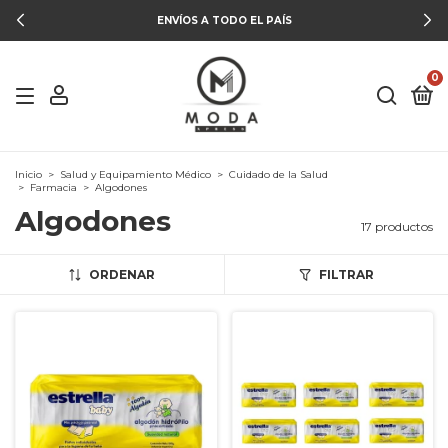
ENVÍOS A TODO EL PAÍS
0
Inicio
>
Salud y Equipamiento Médico
>
Cuidado de la Salud
>
Farmacia
>
Algodones
Algodones
17 productos
ORDENAR
FILTRAR