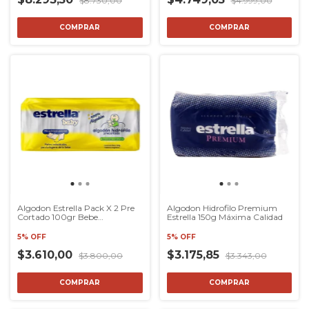
$8.730,00
$4.999,00
Algodon Estrella Pack X 2 Pre
Algodon Hidrofilo Premium
Cortado 100gr Bebe
Estrella 150g Máxima Calidad
Modaxpress
5% OFF
5% OFF
$3.610,00
$3.175,85
$3.800,00
$3.343,00