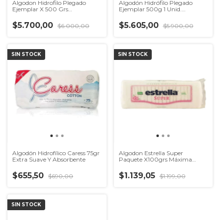
Algodon Hidrofilo Plegado
Algodón Hidrófilo Plegado
Ejemplar X 500 Grs
Ejemplar 500g 1 Unid.
Distribuidor
Distribuidor
$5.700,00
$5.605,00
$6.000,00
$5.900,00
SIN STOCK
SIN STOCK
Algodón Hidrofílico Caress 75gr
Algodon Estrella Super
Extra Suave Y Absorbente
Paquete X100grs Máxima
Suavidad
$655,50
$1.139,05
$690,00
$1.199,00
SIN STOCK