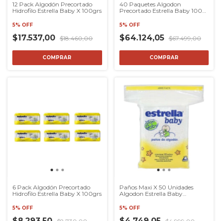
12 Pack Algodón Precortado
40 Paquetes Algodon
Hidrofilo Estrella Baby X 100grs
Precortado Estrella Baby 100g
Modaxpress
5% OFF
5% OFF
$17.537,00
$64.124,05
$18.460,00
$67.499,00
6 Pack Algodón Precortado
Paños Maxi X 50 Unidades
Hidrofilo Estrella Baby X 100grs
Algodon Estrella Baby
Modaxpress
5% OFF
5% OFF
$8.293,50
$4.749,05