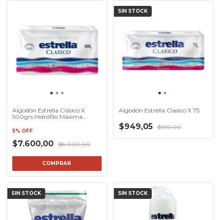
SIN STOCK
Algodón Estrella Clásico X
Algodón Estrella Clasico X 75
500grs Hidrófilo Máxima
Absorción
$949,05
$999,00
5% OFF
$7.600,00
$8.000,00
SIN STOCK
SIN STOCK