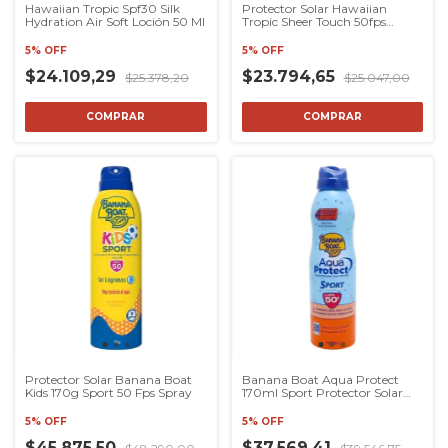
Hawaiian Tropic Spf30 Silk
Protector Solar Hawaiian
Hydration Air Soft Loción 50 Ml
Tropic Sheer Touch 50fps
Loción 120
5% OFF
5% OFF
$24.109,29
$23.794,65
$25.378,20
$25.047,00
Protector Solar Banana Boat
Banana Boat Aqua Protect
Kids 170g Sport 50 Fps Spray
170ml Sport Protector Solar
Fps50
5% OFF
5% OFF
$45.875,50
$37.569,41