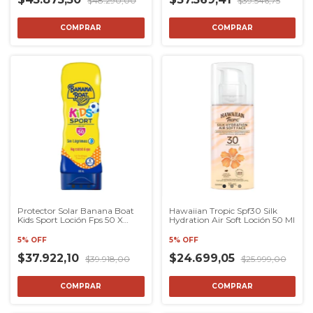
$48.290,00
$39.546,75
Protector Solar Banana Boat
Hawaiian Tropic Spf30 Silk
Kids Sport Loción Fps 50 X
Hydration Air Soft Loción 50 Ml
180ml
5% OFF
5% OFF
$37.922,10
$24.699,05
$39.918,00
$25.999,00