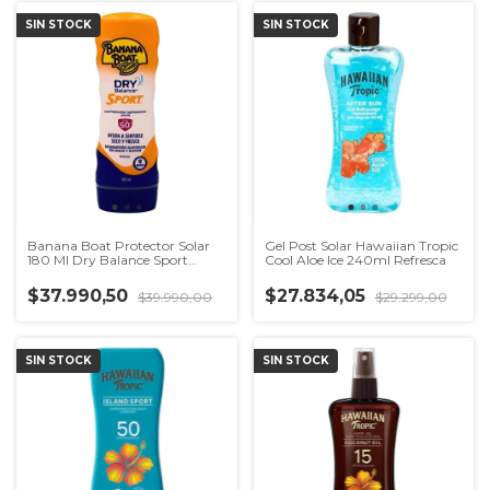
SIN STOCK
SIN STOCK
Banana Boat Protector Solar
Gel Post Solar Hawaiian Tropic
180 Ml Dry Balance Sport
Cool Aloe Ice 240ml Refresca
Fps50
$37.990,50
$27.834,05
$39.990,00
$29.299,00
SIN STOCK
SIN STOCK