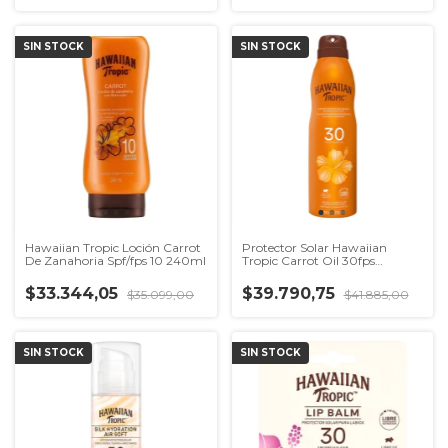
SIN STOCK
SIN STOCK
Hawaiian Tropic Loción Carrot
Protector Solar Hawaiian
De Zanahoria Spf/fps 10 240ml
Tropic Carrot Oil 30fps
Tanning
$33.344,05
$39.790,75
$35.099,00
$41.885,00
SIN STOCK
SIN STOCK