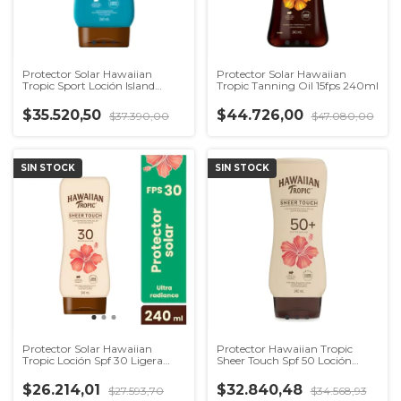
Protector Solar Hawaiian
Protector Solar Hawaiian
Tropic Sport Loción Island
Tropic Tanning Oil 15fps 240ml
50fps
$35.520,50
$44.726,00
$37.390,00
$47.080,00
SIN STOCK
SIN STOCK
Protector Solar Hawaiian
Protector Hawaiian Tropic
Tropic Loción Spf 30 Ligera
Sheer Touch Spf 50 Loción
240ml
240ml
$26.214,01
$32.840,48
$27.593,70
$34.568,93