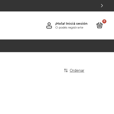
0
¡Hola!
Iniciá sesión
O podés registrarte
Ordenar