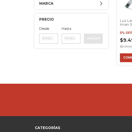
MARCA
PRECIO
Luz Lá
Iman S
Magné
Desde
Hasta
220v F
5% OF
APLICAR
$9.4
$9.990
COM
CATEGORÍAS