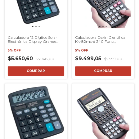
Calculadora 12 Dígitos Solar
Calculadora Dexin Científica
Electrónica Display Grande
Kk-82ms-d 240 Func
Mesa
Modaxpress
5% OFF
5% OFF
$5.650,60
$9.499,05
$5.948,00
$9.999,00
COMPRAR
COMPRAR