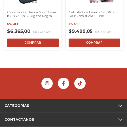
Calculadora Básica Solar Dexin
Calculadora Dexin Científica
Kk-837-12s 12 Dígitos Negra
Kk-82ms-d 240 Func
Para Escritorio Negro
Modaxpress
5% OFF
5% OFF
$6.365,00
$9.499,05
$6.700,00
$9.999,00
COMPRAR
COMPRAR
CATEGORÍAS
CONTACTÁNOS