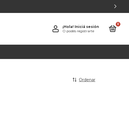
0
¡Hola!
Iniciá sesión
O podés registrarte
Ordenar