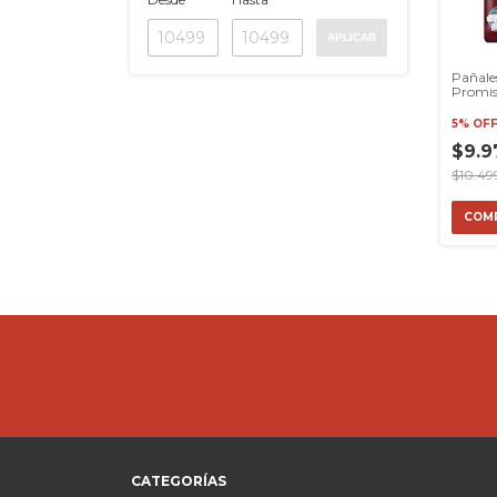
APLICAR
Pañale
Promi
Xg X 8
5% OF
$9.9
$10.49
COM
CATEGORÍAS