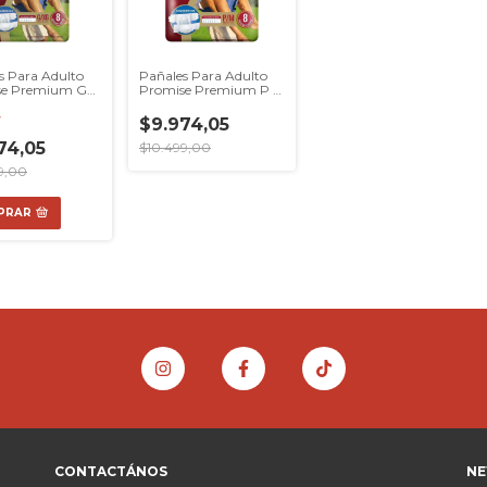
s Para Adulto
Pañales Para Adulto
se Premium G
Promise Premium P M
 Un Modaxpress
X 8 Un Modaxpress
F
$9.974,05
74,05
$10.499,00
9,00
PRAR
CONTACTÁNOS
NE