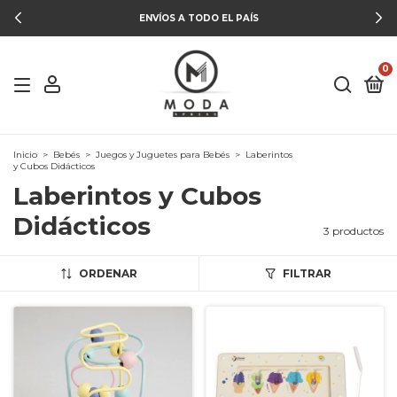
ENVÍOS A TODO EL PAÍS
0
Inicio
>
Bebés
>
Juegos y Juguetes para Bebés
>
Laberintos
y Cubos Didácticos
Laberintos y Cubos
Didácticos
3 productos
ORDENAR
FILTRAR