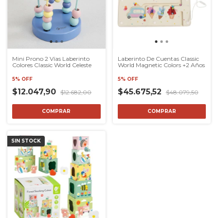
Mini Prono 2 Vías Laberinto
Laberinto De Cuentas Classic
Colores Classic World Celeste
World Magnetic Colors +2 Años
5% OFF
5% OFF
$12.047,90
$45.675,52
$12.682,00
$48.079,50
COMPRAR
COMPRAR
SIN STOCK