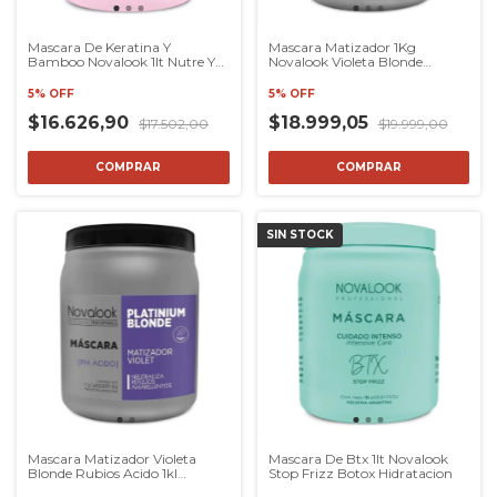
Mascara De Keratina Y
Mascara Matizador 1Kg
Bamboo Novalook 1lt Nutre Y
Novalook Violeta Blonde
Repara
Rubios Acido Novalook
Platinium Blonde Violeta
5% OFF
5% OFF
Máscara matizadores
Matizador
$16.626,90
$18.999,05
$17.502,00
$19.999,00
SIN STOCK
Mascara Matizador Violeta
Mascara De Btx 1lt Novalook
Blonde Rubios Acido 1kl
Stop Frizz Botox Hidratacion
Novalook