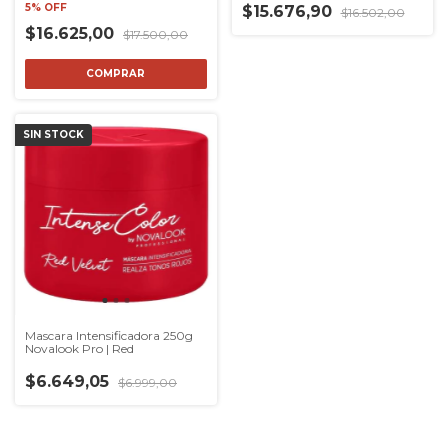
5% OFF
$15.676,90
$16.502,00
$16.625,00
$17.500,00
SIN STOCK
Mascara Intensificadora 250g
Novalook Pro | Red
$6.649,05
$6.999,00